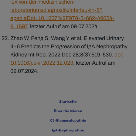
lexikon-der-medizinischen-
laboratoriumsdiagnostik/interleukin-6?
epediaDoi=10.1007%2F978-3-662-49054-
9_1597
, letzter Aufruf am 09.07.2024.
Zhao W, Feng S, Wang Y, et al. Elevated Urinary
IL-6 Predicts the Progression of IgA Nephropathy.
Kidney Int Rep. 2022 Dec 28;8(3):519-530.
doi:
10.1016/j.ekir.2022.12.023
, letzter Aufruf am
09.07.2024.
FOOTER COLUMN ONE [FOOTER FIRST]
Startseite
Über die Nieren
FOOTER COLUMN TWO [FOOTER FIRST]
C3-Glomerulopathie
IgA-Nephropathie
FOOTER COLUMN THREE [FOOTER FIRST]