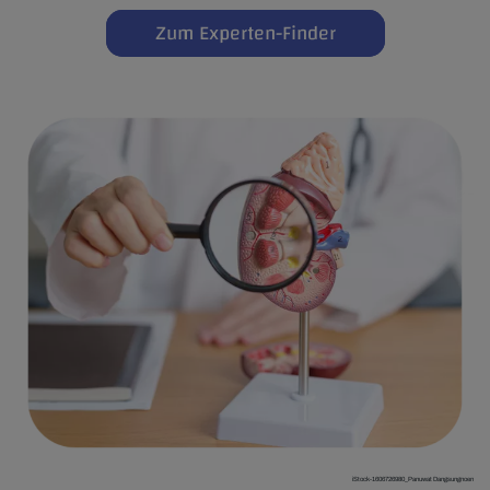
Zum Experten-Finder
iStock-1606726980_Panuwat Dangsungnoen