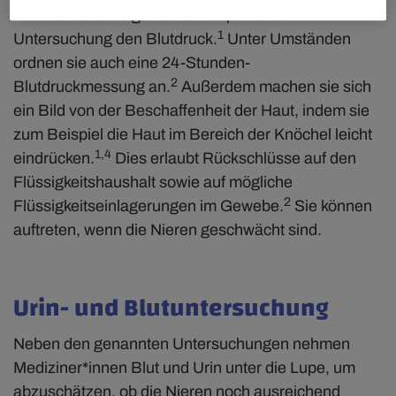
Rahmen einer allgemeinen körperlichen
1
Untersuchung den Blutdruck.
Unter Umständen
ordnen sie auch eine 24-Stunden-
2
Blutdruckmessung an.
Außerdem machen sie sich
ein Bild von der Beschaffenheit der Haut, indem sie
zum Beispiel die Haut im Bereich der Knöchel leicht
1,4
eindrücken.
Dies erlaubt Rückschlüsse auf den
Flüssigkeitshaushalt sowie auf mögliche
2
Flüssigkeitseinlagerungen im Gewebe.
Sie können
auftreten, wenn die Nieren geschwächt sind.
Urin- und Blutuntersuchung
Neben den genannten Untersuchungen nehmen
Mediziner*innen Blut und Urin unter die Lupe, um
abzuschätzen, ob die Nieren noch ausreichend