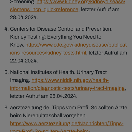
Screening.
https://www.kidney.org/kidneydisease/
siemens_hcp_quickreference
, letzter Aufruf am
28.04.2024.
Centers for Disease Control and Prevention.
Kidney Testing: Everything You Need to
Know.
https://www.cdc.gov/kidneydisease/publicat
ions-resources/kidney-tests.html
, letzter Aufruf am
22.04.2024.
National Institutes of Health. Urinary Tract
Imaging.
https://www.niddk.nih.gov/health-
information/diagnostic-tests/urinary-tract-imaging
,
letzter Aufruf am 28.04.2024.
aerztezeitung.de. Tipps vom Profi: So sollten Ärzte
beim Nierenultraschall vorgehen.
https://www.aerztezeitung.de/Nachrichten/Tipps-
vom-Profi-So-sollten-Aerzte-beim-