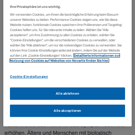
Ihre Privatsphäre ist uns wichtig.
Wir verwenden Cookies, um Ihnen die bestmögliche Erfahrung beim Besuch
unserer Websites zu bieten: Performance Cookies zeigen uns, wie Sie diese
Website nutzen, funktionale Cookies speichern Ihre Präferenzen und Targeting-
Cookies helfen uns, für Sie relevante Inhalte zu teilen. Wählen Sie "Alle
akzeptieren", um Ihre Zustimmung zu allen Cookies zu erteilen, wählen Sie
"Cookie-Einstellungen", um die verschiedenen Cookies zu verwalten, oder
wählen Sie "Alle ablehnen", um nur die notwendigen Cookies zu verwenden. Sie
können Ihre Cookie-Einstellungen jederzeit ändern, indem Sie auf der Website
auf den Link „Cookie-Einstellungen“ klicken.
Detaillierte Informationen zur
Nutzung von Cookies auf Websites von Novartis finden Sie hier.
Cookie-Einstellungen
iStock-1405792857_AndreyPopov
Alle ablehnen
Grundsätzlich gilt: Alle Menschen mit chronischen
Nierenerkrankungen können von anhaltendem
Alle akzeptieren
Hautjucken betroffen sein. Es gibt jedoch bestimmte
Faktoren, die das Risiko für das Symptom Juckreiz
erhöhen. Ältere und Menschen mit biologisch