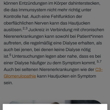
können Entzündungen im Körper dahinterstecken,
die das Immunsystem nicht mehr richtig unter
Kontrolle hat. Auch eine Fehlfunktion der
oberflächlichen Nerven kann das Hautjucken
2,3
auslösen.
Juckreiz in Verbindung mit chronischen
Nierenerkrankungen kann sowohl bei Patient*innen
auftreten, die regelmäßig eine Dialyse erhalten, als
auch bei jenen, bei denen keine Dialyse nötig
5
ist.
Untersuchungen legen aber nahe, dass es bei
5,7
einer Dialyse häufiger zu dem Symptom kommt.
Auch bei seltenen Nierenerkrankungen wie der
C3-
Glomerulopathie
kann Hautjucken ein Symptom
sein.