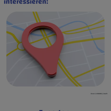
interessieren:
iStock-1140828812_Rawf8