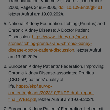
Transplantation, Volume 21, Issue 12, December
2006, Pages 3495–3505,
doi: 10.1093/ndt/gfl461
,
letzter Aufruf am 19.09.2024.
National Kidney Foundation. Itching (Pruritus) and
Chronic Kidney Disease: A Doctor Patient
Discussion.
https://www.kidney.org/news-
stories/itching-pruritus-and-chronic-kidney-
disease-doctor-patient-discussion
, letzter Aufruf
am 19.09.2024.
European Kidney Patients’ Federation. Improving
Chronic Kidney Disease-associated Pruritus
(CKD-aP) patients’ quality of
life.
https://ekpf.eu/wp-
content/uploads/2023/10/EKPF-draft-report-
final_WEB.pdf
, letzter Aufruf am 19.09.2024.
European Kidney Patients’ Federation. Leben mit