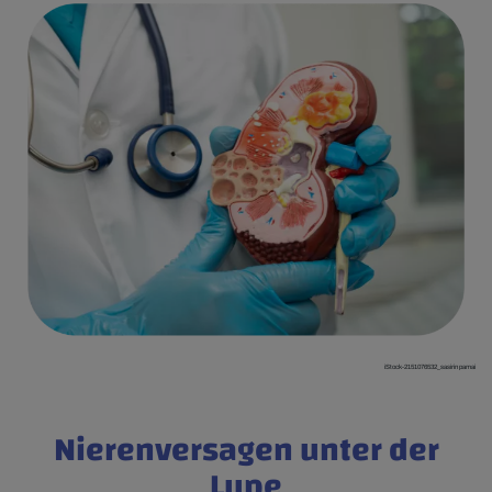
iStock-2151076532_sasirin pamai
Nierenversagen unter der
Lupe