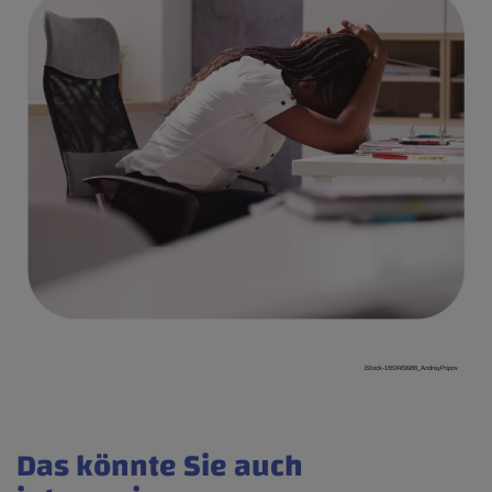
iStock-1553459966_AndreyPopov
Das könnte Sie auch