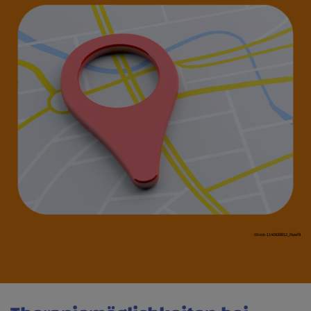
iStock-1140828812_Rawf8