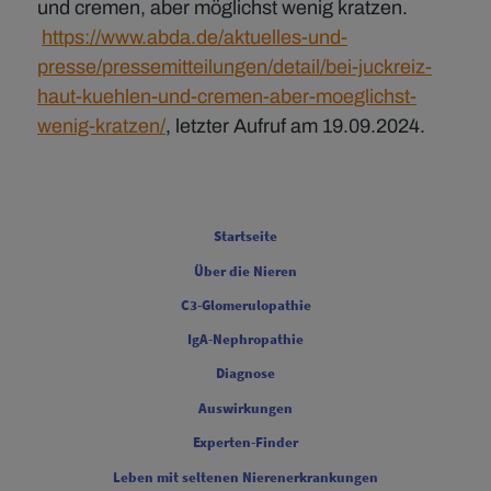
und cremen, aber möglichst wenig kratzen.
https://www.abda.de/aktuelles-und-
presse/pressemitteilungen/detail/bei-juckreiz-
haut-kuehlen-und-cremen-aber-moeglichst-
wenig-kratzen/
, letzter Aufruf am 19.09.2024.
FOOTER COLUMN ONE [FOOTER FIRST]
Startseite
Über die Nieren
FOOTER COLUMN TWO [FOOTER FIRST]
C3-Glomerulopathie
IgA-Nephropathie
FOOTER COLUMN THREE [FOOTER FIRST]
Diagnose
Auswirkungen
FOOTER COLUMN FOUR [FOOTER FIRST]
Experten-Finder
Leben mit seltenen Nierenerkrankungen