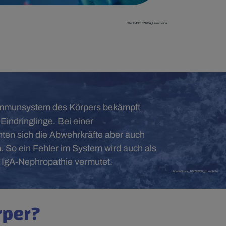
iStock-1301671034_luismmolina
mmunsystem des Körpers bekämpft
Eindringlinge. Bei einer
ten sich die Abwehrkräfte aber auch
. So ein Fehler im System wird auch als
 IgA-Nephropathie vermutet.
AdobeStock_162747432_m.mphoto
rper?