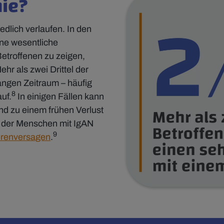
hie?
dlich verlaufen. In den
hne wesentliche
etroffenen zu zeigen,
ehr als zwei Drittel der
angen Zeitraum – häufig
8
uf.
In einigen Fällen kann
und zu einem frühen Verlust
el der Menschen mit IgAN
9
erenversagen
.