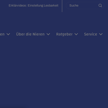
Utility Nav
Search
Erklärvideos: Einstellung Lesbarkeit
Ma
gen
Über die Nieren
Ratgeber
Service