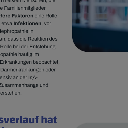
en meisten Menschen, die
e Familienmitglieder
ßere Faktoren
eine Rolle
n etwa
Infektionen
, vor
Nephropathie in
n, dass die Reaktion des
Rolle bei der Entstehung
opathie häufig im
Erkrankungen beobachtet,
n Darmerkrankungen oder
tensiv an der IgA-
n Zusammenhänge und
verstehen.
verlauf hat