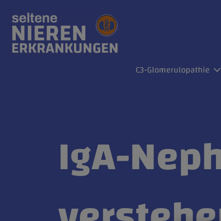
Site Logo
C3-Glomerulopathie
IgA-Neph
verstehe