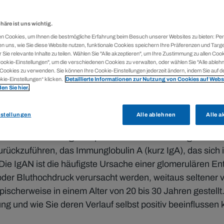
phäre ist uns wichtig.
n Cookies, um Ihnen die bestmögliche Erfahrung beim Besuch unserer Websites zu bieten: P
n uns, wie Sie diese Website nutzen, funktionale Cookies speichern Ihre Präferenzen und Targ
r Sie relevante Inhalte zu teilen. Wählen Sie "Alle akzeptieren", um Ihre Zustimmung zu allen Cook
ookie-Einstellungen", um die verschiedenen Cookies zu verwalten, oder wählen Sie "Alle ablehn
ookies zu verwenden. Sie können Ihre Cookie-Einstellungen jederzeit ändern, indem Sie auf d
kie-Einstellungen“ klicken.
Detaillierte Informationen zur Nutzung von Cookies auf Webs
en Sie hier.
stellungen
Alle ablehnen
Alle a
nter dem Namen IgA-Nephritis oder Morbus Berger bekann
urückzuführen, das Immunglobulin A (kurz IgA), das sic
ie IgAN ist die häufigste Ursache einer glomerulären En
der Bluthochdruck verursacht werden, weitaus seltener v
pischerweise in einem Alter von 20 bis 30 Jahren gestellt
 und wie Sie deren Verlauf selbst positiv beeinflussen