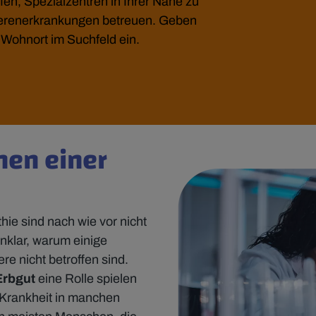
en, Spezialzentren in Ihrer Nähe zu
Nierenerkrankungen betreuen. Geben
n Wohnort im Suchfeld ein.
hen einer
?
ie sind nach wie vor nicht
unklar, warum einige
 nicht betroffen sind.
Erbgut
eine Rolle spielen
 Krankheit in manchen