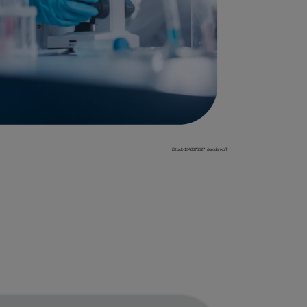
iStock-1346675527_gorodenkoff