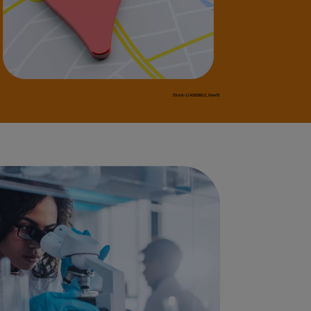
iStock-1140828812_Rawf8