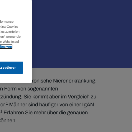
erformance
eting-Cookies
ies zu erteilen,
en", um nur die
er Website auf
ites von
kzeptieren
t, ist eine chronische Nierenerkrankung.
h in Form von sogenannten
tzündung. Sie kommt aber im Vergleich zu
1
or.
Männer sind häufiger von einer IgAN
1
.
Erfahren Sie mehr über die genauen
 können.