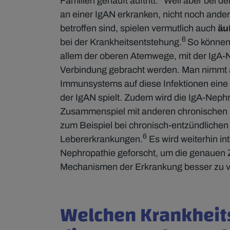
Familien gehäuft auftritt.
Weil aber bei d
an einer IgAN erkranken, nicht noch ander
betroffen sind, spielen vermutlich auch
äu
6
bei der Krankheitsentstehung.
So könne
allem der oberen Atemwege, mit der IgA-
Verbindung gebracht werden. Man nimmt a
Immunsystems auf diese Infektionen eine 
der IgAN spielt. Zudem wird die IgA-Nephr
Zusammenspiel mit anderen chronischen 
zum Beispiel bei chronisch-entzündliche
6
Lebererkrankungen.
Es wird weiterhin in
Nephropathie geforscht, um die genaue
Mechanismen der Erkrankung besser zu 
Welchen Krankheits