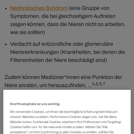
Nephrotisches Syndrom
(eine Gruppe von
Symptomen, die bei gleichzeitigem Auftreten
zeigen können, dass die Nieren nicht so arbeiten,
wie sie sollten)
Verdacht auf entzündliche oder glomeruläre
Nierenerkrankungen (Krankheiten, bei denen die
Filtereinheiten der Niere beschädigt sind)
Zudem können Mediziner*innen eine Punktion der
4,5,6,7
Niere anraten, um herauszufinden, …
ob die Behandlung der Nierenerkrankung
Ihre Privatsphäre ist uns wichtig.
anschlägt,
Wir verwenden Cookies, um Ihnen die bestmögliche Erfahrung beim Besuch
unserer Websites zu bieten: Performance Cookies zeigen uns, wie Sie diese
ob, wo und wie stark die Nieren geschädigt sind
Website nutzen, funktionale Cookies speichern Ihre Präferenzen und Targeting-
Cookies helfen uns, für Sie relevante Inhalte zu teilen. Wählen Sie "Alle
und ob diese Schäden umkehrbar sind,
akzeptieren", um Ihre Zustimmung zu allen Cookies zu erteilen, wählen Sie