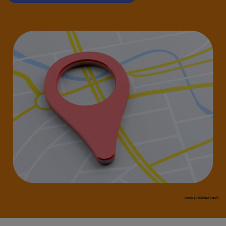
iStock-1140828812_Rawf8