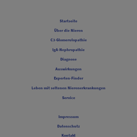
FOOTER COLUMN ONE [FOOTER FIRST]
Startseite
Über die Nieren
FOOTER COLUMN TWO [FOOTER FIRST]
C3-Glomerulopathie
IgA-Nephropathie
FOOTER COLUMN THREE [FOOTER FIRST]
Diagnose
Auswirkungen
FOOTER COLUMN FOUR [FOOTER FIRST]
Experten-Finder
Leben mit seltenen Nierenerkrankungen
Service
Legal [Footer Second]
Impressum
Datenschutz
Kontakt